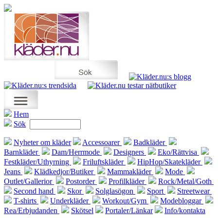
Hem
Sök
Nyheter om kläder
Accessoarer
Badkläder
Barnkläder
Dam/Herrmode
Designers
Eko/Rättvisa
Festkläder/Uthyrning
Friluftskläder
HipHop/Skatekläder
Jeans
Klädkedjor/Butiker
Mammakläder
Mode
Outlet/Gallerior
Postorder
Profilkläder
Rock/Metal/Goth
Second hand
Skor
Solglasögon
Sport
Streetwear
T-shirts
Underkläder
Workout/Gym
Modebloggar
Rea/Erbjudanden
Skötsel
Portaler/Länkar
Info/kontakta