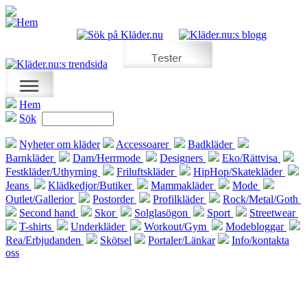
Hem
Sök
Nyheter om kläder
Accessoarer
Badkläder
Barnkläder
Dam/Herrmode
Designers
Eko/Rättvisa
Festkläder/Uthyrning
Friluftskläder
HipHop/Skatekläder
Jeans
Klädkedjor/Butiker
Mammakläder
Mode
Outlet/Gallerior
Postorder
Profilkläder
Rock/Metal/Goth
Second hand
Skor
Solglasögon
Sport
Streetwear
T-shirts
Underkläder
Workout/Gym
Modebloggar
Rea/Erbjudanden
Skötsel
Portaler/Länkar
Info/kontakta
oss