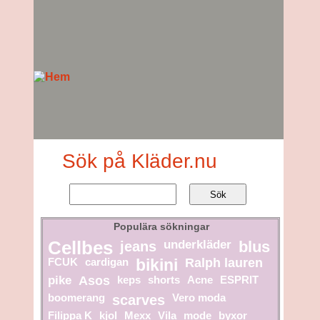
Sök på Kläder.nu
Populära sökningar
Cellbes
jeans
underkläder
blus
FCUK
cardigan
bikini
Ralph lauren
pike
Asos
keps
shorts
Acne
ESPRIT
boomerang
scarves
Vero moda
Filippa K
kjol
Mexx
Vila
mode
byxor