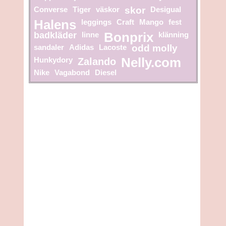
Converse
Tiger
väskor
skor
Desigual
Halens
leggings
Craft
Mango
fest
badkläder
linne
Bonprix
klänning
sandaler
Adidas
Lacoste
odd molly
Hunkydory
Zalando
Nelly.com
Nike
Vagabond
Diesel