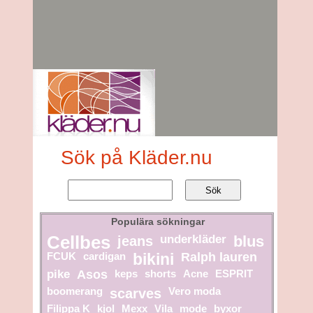
Sök på Kläder.nu
Populära sökningar
Cellbes
jeans
underkläder
blus
FCUK
cardigan
bikini
Ralph lauren
pike
Asos
keps
shorts
Acne
ESPRIT
boomerang
scarves
Vero moda
Filippa K
kjol
Mexx
Vila
mode
byxor