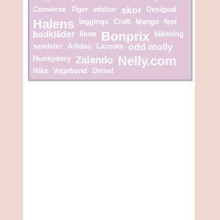
Converse
Tiger
väskor
skor
Desigual
Halens
leggings
Craft
Mango
fest
badkläder
linne
Bonprix
klänning
sandaler
Adidas
Lacoste
odd molly
Hunkydory
Zalando
Nelly.com
Nike
Vagabond
Diesel