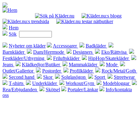
Hem
Sök
Nyheter om kläder
Accessoarer
Badkläder
Barnkläder
Dam/Herrmode
Designers
Eko/Rättvisa
Festkläder/Uthyrning
Friluftskläder
HipHop/Skatekläder
Jeans
Klädkedjor/Butiker
Mammakläder
Mode
Outlet/Gallerior
Postorder
Profilkläder
Rock/Metal/Goth
Second hand
Skor
Solglasögon
Sport
Streetwear
T-shirts
Underkläder
Workout/Gym
Modebloggar
Rea/Erbjudanden
Skötsel
Portaler/Länkar
Info/kontakta
oss