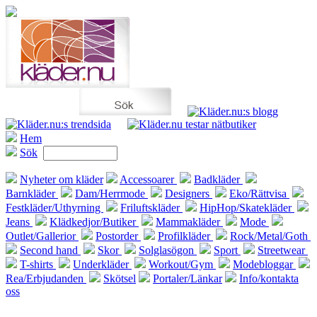
Hem
Sök
Nyheter om kläder
Accessoarer
Badkläder
Barnkläder
Dam/Herrmode
Designers
Eko/Rättvisa
Festkläder/Uthyrning
Friluftskläder
HipHop/Skatekläder
Jeans
Klädkedjor/Butiker
Mammakläder
Mode
Outlet/Gallerior
Postorder
Profilkläder
Rock/Metal/Goth
Second hand
Skor
Solglasögon
Sport
Streetwear
T-shirts
Underkläder
Workout/Gym
Modebloggar
Rea/Erbjudanden
Skötsel
Portaler/Länkar
Info/kontakta
oss