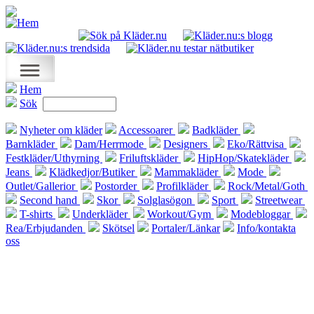
Hem
Sök
Nyheter om kläder
Accessoarer
Badkläder
Barnkläder
Dam/Herrmode
Designers
Eko/Rättvisa
Festkläder/Uthyrning
Friluftskläder
HipHop/Skatekläder
Jeans
Klädkedjor/Butiker
Mammakläder
Mode
Outlet/Gallerior
Postorder
Profilkläder
Rock/Metal/Goth
Second hand
Skor
Solglasögon
Sport
Streetwear
T-shirts
Underkläder
Workout/Gym
Modebloggar
Rea/Erbjudanden
Skötsel
Portaler/Länkar
Info/kontakta
oss