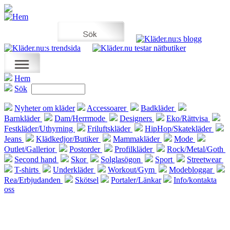
Hem
Sök
Nyheter om kläder
Accessoarer
Badkläder
Barnkläder
Dam/Herrmode
Designers
Eko/Rättvisa
Festkläder/Uthyrning
Friluftskläder
HipHop/Skatekläder
Jeans
Klädkedjor/Butiker
Mammakläder
Mode
Outlet/Gallerior
Postorder
Profilkläder
Rock/Metal/Goth
Second hand
Skor
Solglasögon
Sport
Streetwear
T-shirts
Underkläder
Workout/Gym
Modebloggar
Rea/Erbjudanden
Skötsel
Portaler/Länkar
Info/kontakta
oss