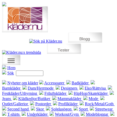
Hem
Sök
Nyheter om kläder
Accessoarer
Badkläder
Barnkläder
Dam/Herrmode
Designers
Eko/Rättvisa
Festkläder/Uthyrning
Friluftskläder
HipHop/Skatekläder
Jeans
Klädkedjor/Butiker
Mammakläder
Mode
Outlet/Gallerior
Postorder
Profilkläder
Rock/Metal/Goth
Second hand
Skor
Solglasögon
Sport
Streetwear
T-shirts
Underkläder
Workout/Gym
Modebloggar