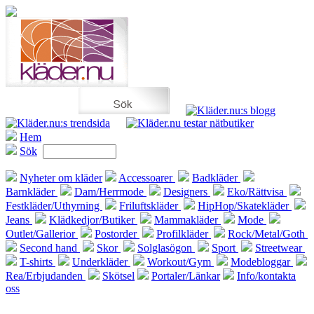
Hem
Sök
Nyheter om kläder
Accessoarer
Badkläder
Barnkläder
Dam/Herrmode
Designers
Eko/Rättvisa
Festkläder/Uthyrning
Friluftskläder
HipHop/Skatekläder
Jeans
Klädkedjor/Butiker
Mammakläder
Mode
Outlet/Gallerior
Postorder
Profilkläder
Rock/Metal/Goth
Second hand
Skor
Solglasögon
Sport
Streetwear
T-shirts
Underkläder
Workout/Gym
Modebloggar
Rea/Erbjudanden
Skötsel
Portaler/Länkar
Info/kontakta
oss