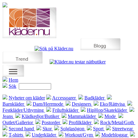
Hem
Sök
Nyheter om kläder
Accessoarer
Badkläder
Barnkläder
Dam/Herrmode
Designers
Eko/Rättvisa
Festkläder/Uthyrning
Friluftskläder
HipHop/Skatekläder
Jeans
Klädkedjor/Butiker
Mammakläder
Mode
Outlet/Gallerior
Postorder
Profilkläder
Rock/Metal/Goth
Second hand
Skor
Solglasögon
Sport
Streetwear
T-shirts
Underkläder
Workout/Gym
Modebloggar