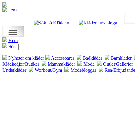
Hem
Sök
Nyheter om kläder
Accessoarer
Badkläder
Barnkläder
Klädkedjor/Butiker
Mammakläder
Mode
Outlet/Gallerior
Underkläder
Workout/Gym
Modebloggar
Rea/Erbjudand