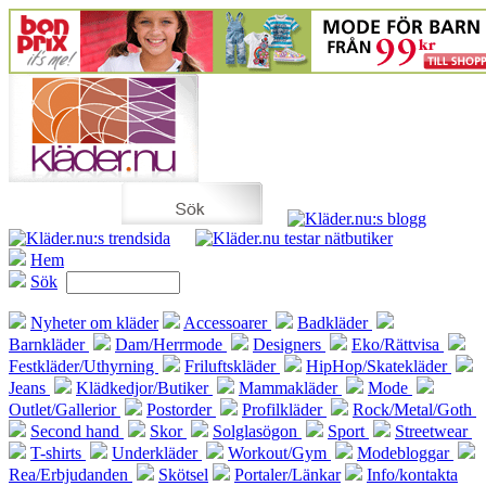
Hem
Sök
Nyheter om kläder
Accessoarer
Badkläder
Barnkläder
Dam/Herrmode
Designers
Eko/Rättvisa
Festkläder/Uthyrning
Friluftskläder
HipHop/Skatekläder
Jeans
Klädkedjor/Butiker
Mammakläder
Mode
Outlet/Gallerior
Postorder
Profilkläder
Rock/Metal/Goth
Second hand
Skor
Solglasögon
Sport
Streetwear
T-shirts
Underkläder
Workout/Gym
Modebloggar
Rea/Erbjudanden
Skötsel
Portaler/Länkar
Info/kontakta