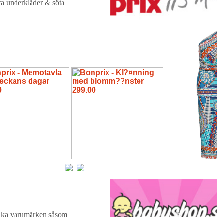
a underkläder & söta
lika varumärken såsom