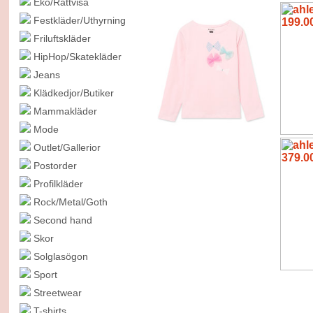
Eko/Rättvisa
Festkläder/Uthyrning
Friluftskläder
HipHop/Skatekläder
Jeans
Klädkedjor/Butiker
Mammakläder
Mode
Outlet/Gallerior
Postorder
Profilkläder
Rock/Metal/Goth
Second hand
Skor
Solglasögon
Sport
Streetwear
T-shirts