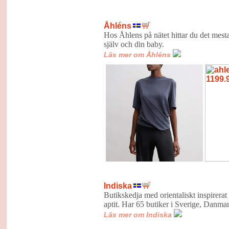
Åhléns
Hos Åhlens på nätet hittar du det mesta 
själv och din baby.
Läs mer om Åhléns
Indiska
Butikskedja med orientaliskt inspirera
aptit. Har 65 butiker i Sverige, Danma
Läs mer om Indiska