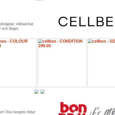
ndesignat, välmatchat
 och färger.
ser! Hos bonprix hittar