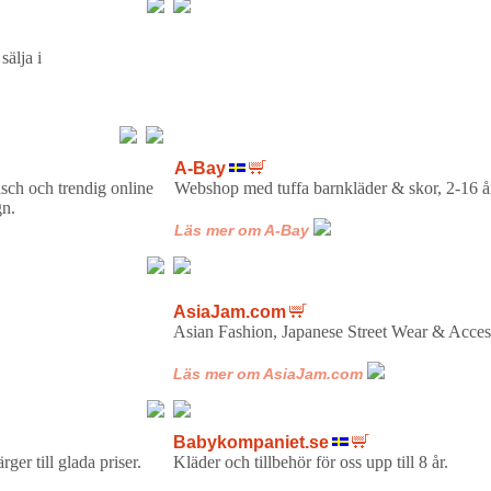
älja i
A-Bay
äsch och trendig online
Webshop med tuffa barnkläder & s
gn.
Läs mer om A-Bay
AsiaJam.com
r för barn.
Asian Fashion, Japanese Street Wear 
Läs mer om AsiaJam.com
Babykompaniet.se
färger till glada priser.
Kläder och tillbehör för oss up