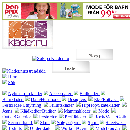
Hem
Sök
Nyheter om kläder
Accessoarer
Badkläder
Barnkläder
Dam/Herrmode
Designers
Eko/Rättvisa
Festkläder/Uthyrning
Friluftskläder
HipHop/Skatekläder
Jeans
Klädkedjor/Butiker
Mammakläder
Mode
Outlet/Gallerior
Postorder
Profilkläder
Rock/Metal/Goth
Second hand
Skor
Solglasögon
Sport
Streetwear
T-shirts
Underkläder
Workout/Gym
Modebloggar