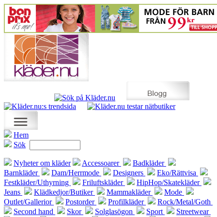
Hem
Sök
Nyheter om kläder
Accessoarer
Badkläder
Barnkläder
Dam/Herrmode
Designers
Eko/Rättvisa
Festkläder/Uthyrning
Friluftskläder
HipHop/Skatekläder
Jeans
Klädkedjor/Butiker
Mammakläder
Mode
Outlet/Gallerior
Postorder
Profilkläder
Rock/Metal/Goth
Second hand
Skor
Solglasögon
Sport
Streetwear